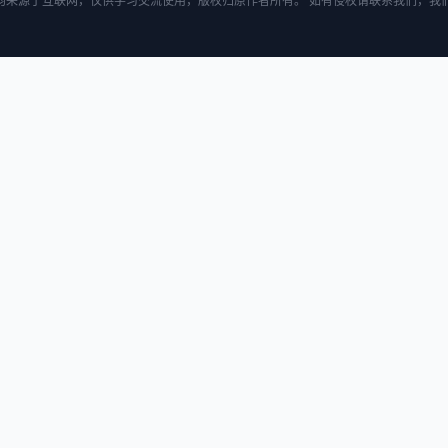
均来源于互联网，仅供学习交流使用，版权归原作者所有。 如有侵权请联系我们，我们